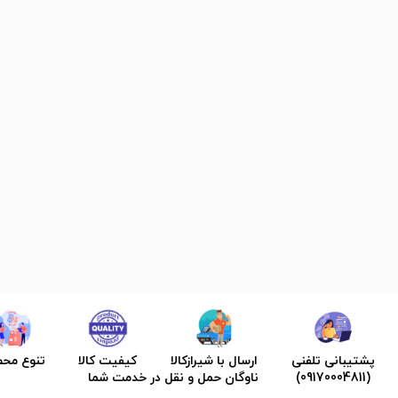
پشتیبانی تلفنی
ارسال با شیرازکالا
کیفیت کالا
تنوع مح
(09170004811)
ناوگان حمل و نقل در خدمت شما