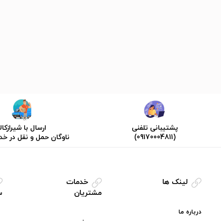
پشتیبانی تلفنی
ارسال با شیرازکالا
(09170004811)
ناوگان حمل و نقل در خ
لینک ها
خدمات
مشتریان
س
درباره ما