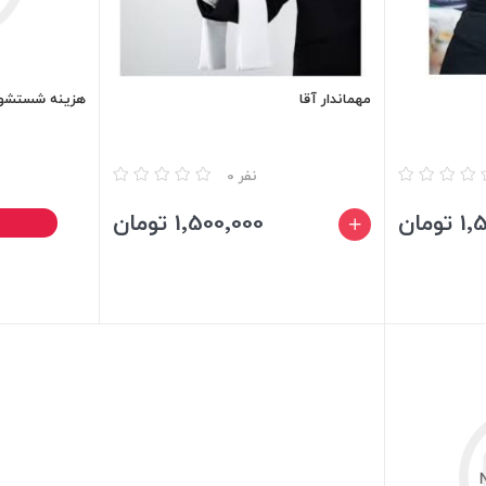
مهماندار آقا
هزینه شستشو
مقایسه
مقایسه
0 نفر
ومان
1٬500٬000 تومان