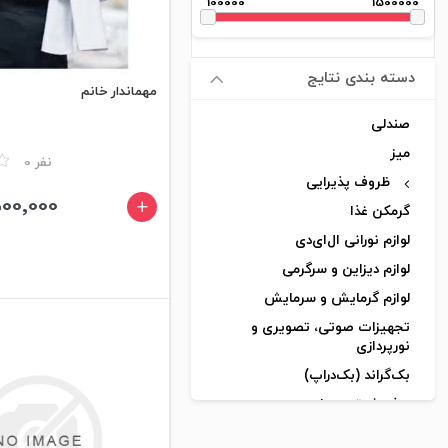
100000
1500000
دسته بندی نتایج
مهماندار خانم
صندلی
میز
مقایسه
0 نفر
ظروف پذیرایی
1٬500٬000 ت
گرمکن غذا
لوازم نورانی ال‌ای‌دی
لوازم دیزاین و سرگرمی
لوازم گرمایش و سرمایش
تجهیزات صوتی، تصویری و
نورپردازی
بک‌گراند (بک‌دراپ)
پرفروش‌ترین‌ها‌
تازه‌ها