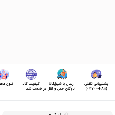
پشتیبانی تلفنی
ارسال با شیرازکالا
کیفیت کالا
تنوع مح
(09170004811)
ناوگان حمل و نقل در خدمت شما
لینک ها