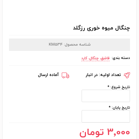
چنگال میوه خوری رزگلد
شناسه محصول:
KM534
دسته بندی:
قاشق، چنگال، کارد
تعداد اولیه:
در انبار
آماده ارسال
تاریخ شروع:
*
تاریخ پایان:
*
3٬000 تومان