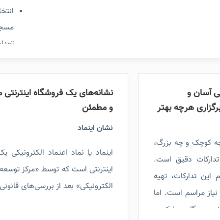
انتخا
مسجد
تعداد
زمان
هفتم،
هی آسان و
نشانه‌های یک فروشگاه اینترنتی م
اطلاع
برگزاری هرچه بهتر
و مطمئن
تلفن
اجتما
نشان اینماد
تدارک
چه کوچک و چه بزرگ،
اینماد یا نماد اعتماد الکترونیکی ی
است ک
و تدارکات دقیق است.
اینترنتی است که توسط «مرکز توسعه
ترحیم
این تدارکات، تهیه
الکترونیکی» بعد از بررسی‌های قانونی 
شأن و
نیاز مراسم است. اما
هویت و اصالت به کسب و کارهای آ
فصل 
یست. گاه پیدا کردن
اعطا می‌شود. سایت‌های فروش