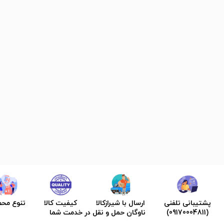
پشتیبانی تلفنی
ارسال با شیرازکالا
کیفیت کالا
تنوع مح
(09170004811)
ناوگان حمل و نقل در خدمت شما