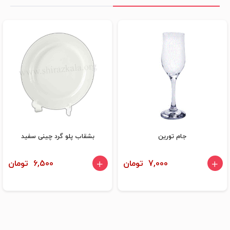
جام تورین
بشقاب پلو گرد چینی سفید
7,000 تومان
6,500 تومان