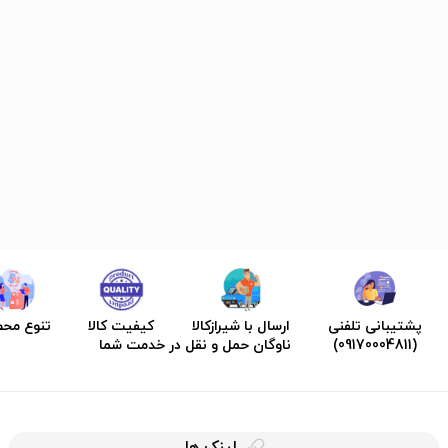
پشتیبانی تلفنی
ارسال با شیرازکالا
کیفیت کالا
تنوع مح
(09170004811)
ناوگان حمل و نقل در خدمت شما
لینک ها