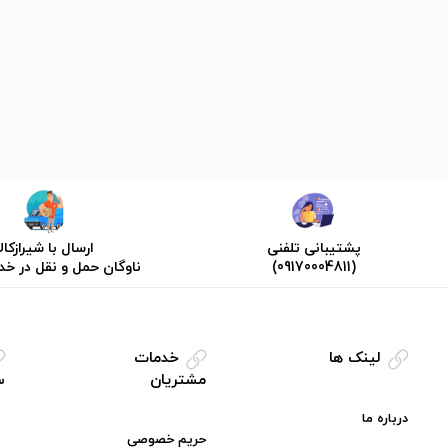
پشتیبانی تلفنی
ارسال با شیرازکالا
(09170004811)
ناوگان حمل و نقل در خ
لینک ها
خدمات
مشتریان
س
درباره ما
حریم خصوصی