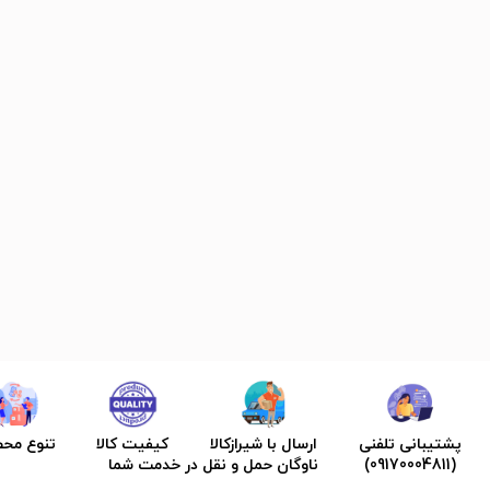
پشتیبانی تلفنی
ارسال با شیرازکالا
کیفیت کالا
تنوع مح
(09170004811)
ناوگان حمل و نقل در خدمت شما