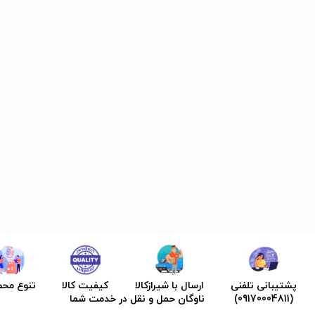
پشتیبانی تلفنی
ارسال با شیرازکالا
کیفیت کالا
تنوع مح
(09170004811)
ناوگان حمل و نقل در خدمت شما