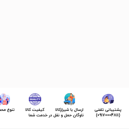
پشتیبانی تلفنی
ارسال با شیرازکالا
کیفیت کالا
تنوع مح
(09170004811)
ناوگان حمل و نقل در خدمت شما