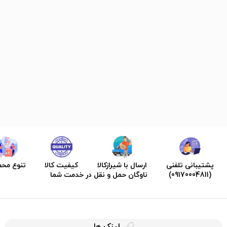
پشتیبانی تلفنی
ارسال با شیرازکالا
کیفیت کالا
تنوع مح
(09170004811)
ناوگان حمل و نقل در خدمت شما
لینک ها