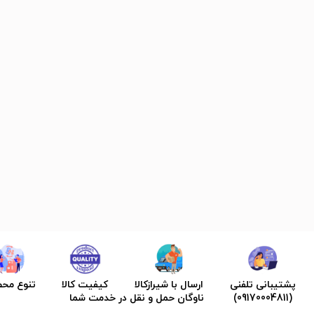
پشتیبانی تلفنی
ارسال با شیرازکالا
کیفیت کالا
تنوع مح
(09170004811)
ناوگان حمل و نقل در خدمت شما