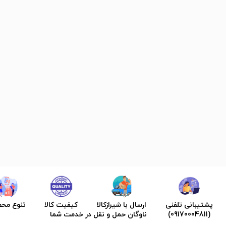
پشتیبانی تلفنی
ارسال با شیرازکالا
کیفیت کالا
تنوع مح
(09170004811)
ناوگان حمل و نقل در خدمت شما