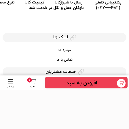
پشتیبانی تلفنی
ارسال با شیرازکالا
کیفیت کالا
تنوع مح
(09170004811)
ناوگان حمل و نقل در خدمت شما
لینک ها
درباره ما
تماس با ما
خدمات مشتریان
0
افزودن به سبد
حریم خصوصی
سبد
بیشتر
قوانین کرایه کالا
دسترسی سریع
عضویت در خبرنامه