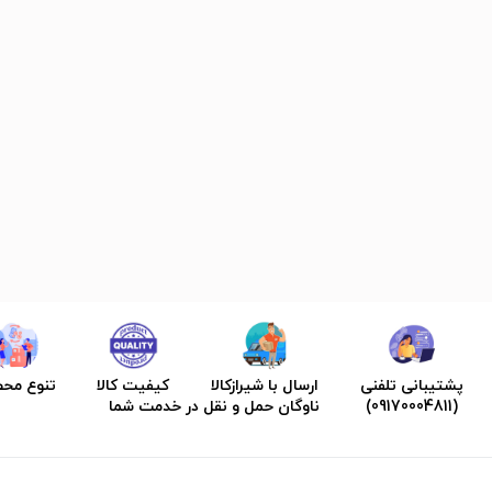
پشتیبانی تلفنی
ارسال با شیرازکالا
کیفیت کالا
تنوع مح
(09170004811)
ناوگان حمل و نقل در خدمت شما