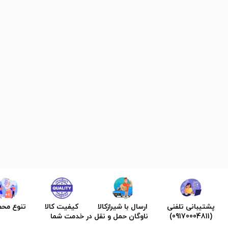
پشتیبانی تلفنی
ارسال با شیرازکالا
کیفیت کالا
تنوع مح
(09170004811)
ناوگان حمل و نقل در خدمت شما