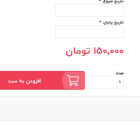
تاریخ شروع:
*
تاریخ پایان:
*
150٬000 تومان
تعداد
افزودن به سبد