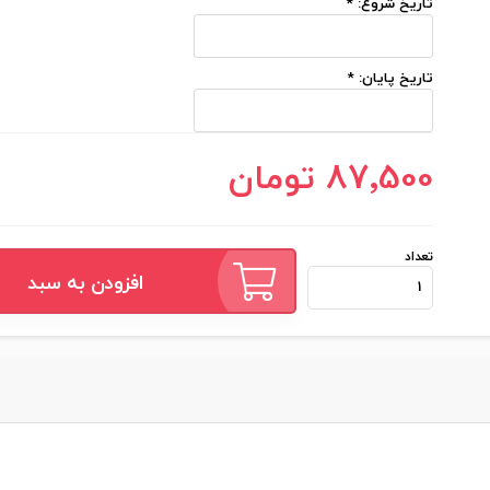
تاریخ شروع:
*
تاریخ پایان:
*
87٬500 تومان
تعداد
افزودن به سبد