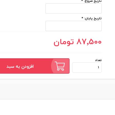
تاریخ شروع:
*
تاریخ پایان:
*
87٬500 تومان
تعداد
افزودن به سبد