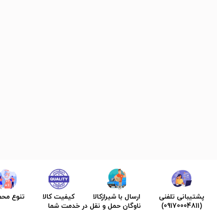
پشتیبانی تلفنی
ارسال با شیرازکالا
کیفیت کالا
تنوع مح
(09170004811)
ناوگان حمل و نقل در خدمت شما