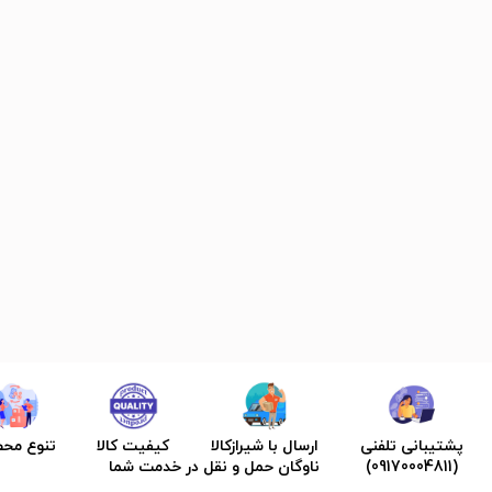
پشتیبانی تلفنی
ارسال با شیرازکالا
کیفیت کالا
تنوع مح
(09170004811)
ناوگان حمل و نقل در خدمت شما