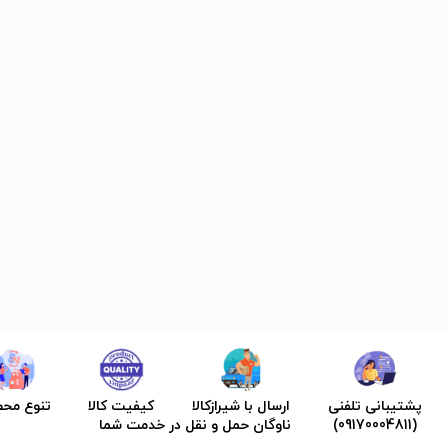
پشتیبانی تلفنی
ارسال با شیرازکالا
کیفیت کالا
تنوع مح
(09170004811)
ناوگان حمل و نقل در خدمت شما