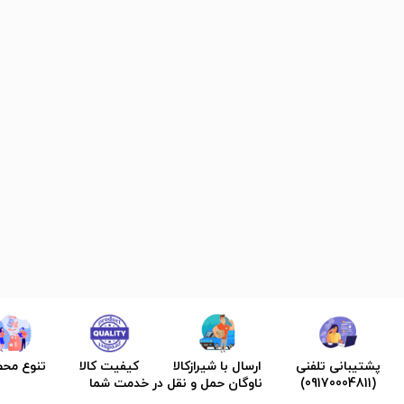
پشتیبانی تلفنی
ارسال با شیرازکالا
کیفیت کالا
تنوع مح
(09170004811)
ناوگان حمل و نقل در خدمت شما