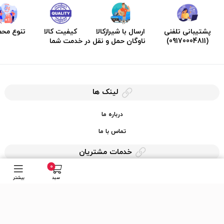
پشتیبانی تلفنی
ارسال با شیرازکالا
کیفیت کالا
تنوع مح
(09170004811)
ناوگان حمل و نقل در خدمت شما
لینک ها
درباره ما
تماس با ما
خدمات مشتریان
0
حریم خصوصی
سبد
بیشتر
قوانین کرایه کالا
دسترسی سریع