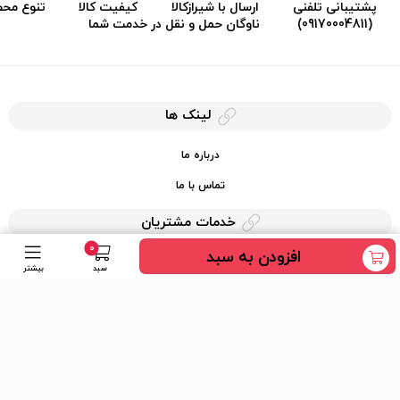
پشتیبانی تلفنی
ارسال با شیرازکالا
کیفیت کالا
تنوع مح
(09170004811)
ناوگان حمل و نقل در خدمت شما
لینک ها
درباره ما
تماس با ما
خدمات مشتریان
0
افزودن به سبد
حریم خصوصی
سبد
بیشتر
قوانین کرایه کالا
دسترسی سریع
عضویت در خبرنامه