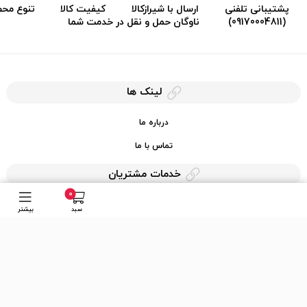
پشتیبانی تلفنی
ارسال با شیرازکالا
کیفیت کالا
تنوع مح
(09170004811)
ناوگان حمل و نقل در خدمت شما
لینک ها
درباره ما
تماس با ما
خدمات مشتریان
0
حریم خصوصی
سبد
بیشتر
قوانین کرایه کالا
دسترسی سریع
عضویت در خبرنامه