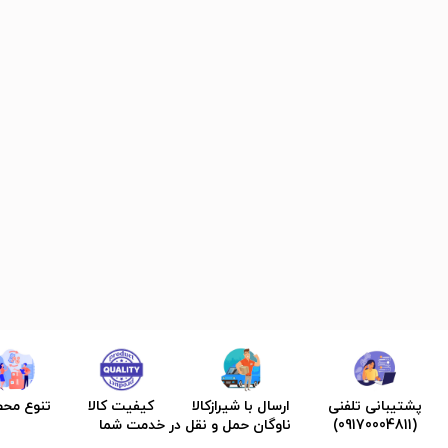
پشتیبانی تلفنی
ارسال با شیرازکالا
کیفیت کالا
تنوع مح
(09170004811)
ناوگان حمل و نقل در خدمت شما