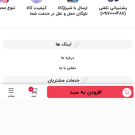
پشتیبانی تلفنی
ارسال با شیرازکالا
کیفیت کالا
تنوع مح
(09170004811)
ناوگان حمل و نقل در خدمت شما
لینک ها
درباره ما
تماس با ما
خدمات مشتریان
0
افزودن به سبد
حریم خصوصی
سبد
بیشتر
قوانین کرایه کالا
دسترسی سریع