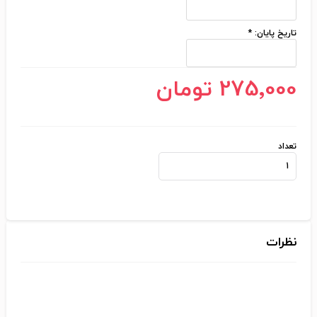
تاریخ پایان:
*
275٬000 تومان
تعداد
نظرات