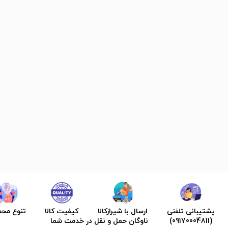
پشتیبانی تلفنی
ارسال با شیرازکالا
کیفیت کالا
تنوع مح
(09170004811)
ناوگان حمل و نقل در خدمت شما